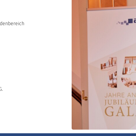
ndenbereich
G.