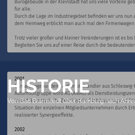
Bürogebäude in der Kleinstadt hat uns viele Vorteile ge
für alle.
Durch die Lage im Industriegebiet befinden wir uns nun
dem Heimweg erblickt man auch mal den Firmenwagen ei
Trotz vieler großer und kleiner Veränderungen ist es bi
Begleiten Sie uns auf einer Reise durch die bedeutende
HISTORIE
2001
15 markengebundene Automobilhändler aus Schleswig-H
Automobilgruppe Nord AG (ANAG) als Dienstleistungszent
Von Bad Bramstedt über Hamburg nach Ahrensb
in Bad Bramstedt. Ihr Zweck ist die Stabilisierung und St
Situation der einzelnen Mitgliedsunternehmen durch Ert
realisierter Synergieeffekte.
2002