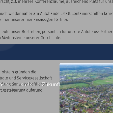
bracht, z.B. mehrere Konferenzräume, ausreichend Platz für un
 auch wieder näher am Autohandel: statt Containerschiffen fah
ner unserer hier ansässigen Partner.
s heute unser Bestreben, persönlich für unsere Autohaus-Partner
n Meilensteine unserer Geschichte.
olstein gründen die
rale und Servicegesellschaft
urg – stets die Zukunft im Blick.
ärkung der wirtschaftlichen
ragssteigerung aufgrund