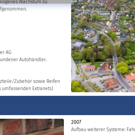
homogenes Wachstum zu
aufgenommen.
er AG
undener Autohändler.
tzteile/Zubehör sowie Reifen
s umfassenden Extranets)
2007
Aufbau weiterer Systeme: Fah