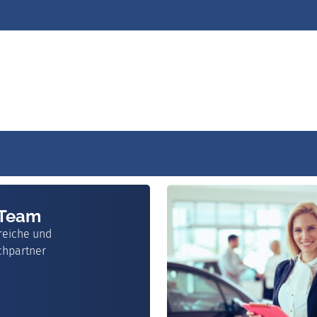
 Team
reiche und
chpartner