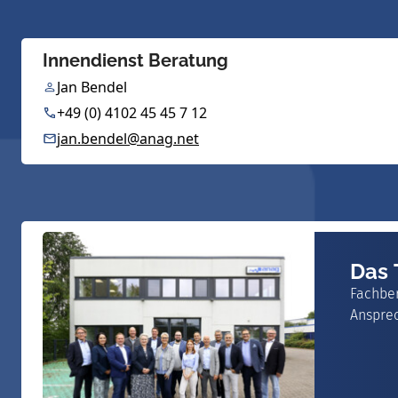
Innendienst Beratung
Jan Bendel
+49 (0) 4102 45 45 7 12
jan.bendel@anag.net
Das
Fachbe
Anspre